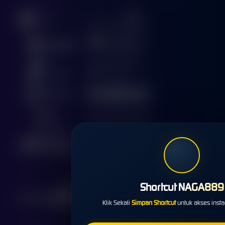
Race
Togel
Shortcut NAGA889
Klik Sekali
Simpan Shortcut
untuk akses insta