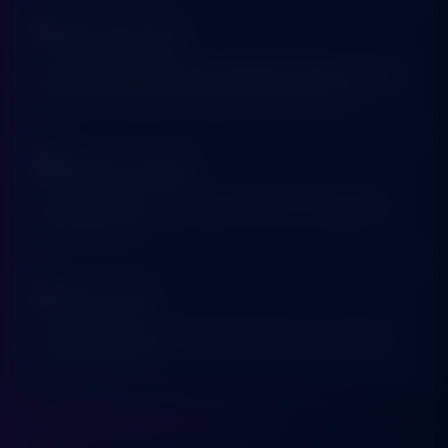
TARUHAN OLAHRAGA
Sportsbook Gaming Platform Terbaik menawarkan lebih banyak game, odds yang
lebih tinggi, dan menyediakan pilihan yang lebih banyak untuk pemain.
TARUHAN LIVE KASINO
Platform Pilihan bagi perusahaan-perusahaan terbaik di dunia, dengan pilihan
variasi game terbanyak
TARUHAN TOGEL
Platform togel yang menarik dari perusahan terbaik di dunia yang menawarkan
hadiah kemenangan besar