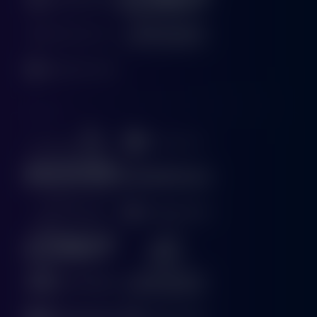
Arcade