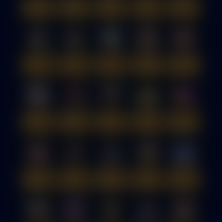
Queen's Bow
Medusa’s Blessing
Golden Kitty
Yummy Kitchen
Gold Mine Rush
The Fates of Sisters
Lost Treasure
Toy of Legend
Hot Safari Run
Jam Crush
Hottie’s Vacation
Festival of the Dead
Pirate's Treasure
Lucky Goldbar
Buffalo Begins
Mega Sevens
Book of Pharaoh
Western Sherrif
Secret of Goddess
Hottie’s Paradise