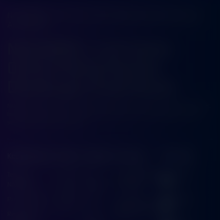
NAGA889 | Link Game Online Paling Popular Dikalangan
Anak Muda
NAGA889 | Link Game
Online Paling Popular
Dikalangan Anak Muda
NAGA889 menciptakan link game online paling hits anak muda dengan akses super cepat,
tampilan kekinian, fairplay, dan gampang menang besar. raih kemenangan besar anda
sekarang juga bersama naga889.
Kebijaksanaan
Platform
Kategori
Dukungan
Komunitas
Tentang
Promosi
Hot
+62878982
Facebo
NAGA889
Games
42666
ok
Loyalty
Pusat Bantuan
Slots
https://t.m
Instagra
Referral
e/tgnaga88
m
Responsible
Live
9