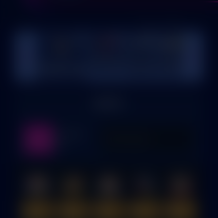
i
i
i
i
i
Facha
Fat Panda
Slot88 x PP
PG Soft
Pragmatic Play
BIGPOT
Semua
Top
Slots
permainan
20
Shoot Piggy
Fiesta Frenzy
Jewely Spin
Dr.Franken’s Lab
Panda’s Jackpot