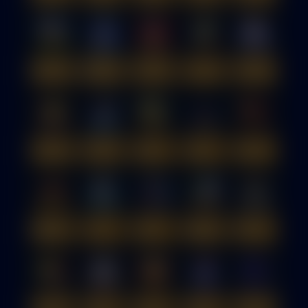
Safari Run
BigBang Spin
Pop Popcorns
Little Witch's Fortune
Celestial Goddess
Cherry Bell
Elizabeth Lab
Golden Panda
King of Pig
Gold of the King
Magic Fire
Lucky Waterfalls
Sword Master
Mystery Wind
Detective’s Dream