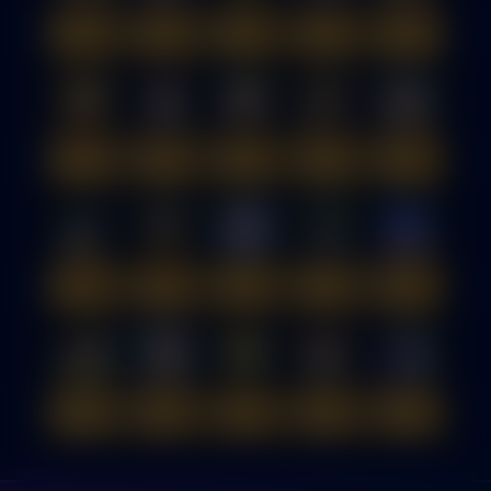
Rhino King
Bonanza Coins
Big Sevens Jackpot
Halloween Ghost
Fury Fighters
Hit Mahjong Wins
Hidden City
Mahjong Super Wins
Legacy of Midas
Quests of Olympus
Astro Luck
Olympus Legend
Amazing Soda Rush
Legend of Tarzan
Double Race
Fantastic Faries
Santa in the Summer
Ancient Stones
Holy Knight
Wolf Begins