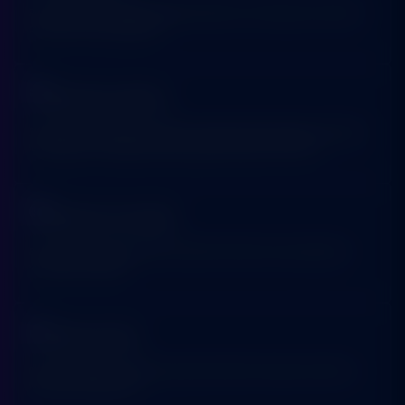
Penyedia slot online dengan beragam pilihan game menarik yang memudahkan
pemain untuk mencapai jackpot
TARUHAN OLAHRAGA
Sportsbook Gaming Platform Terbaik menawarkan lebih banyak game, odds yang
lebih tinggi, dan menyediakan pilihan yang lebih banyak untuk pemain.
TARUHAN LIVE KASINO
Platform Pilihan bagi perusahaan-perusahaan terbaik di dunia, dengan pilihan
variasi game terbanyak
TARUHAN TOGEL
Platform togel yang menarik dari perusahan terbaik di dunia yang menawarkan
hadiah kemenangan besar