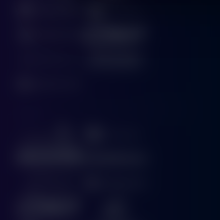
Arcade