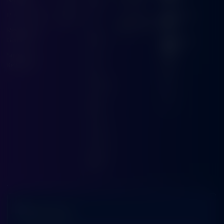
NAGA889
Games
42666
ok
Loyalty
Pusat Bantuan
Slots
https://t.m
Instagra
Referral
e/tgnaga88
m
Responsible
Live
9
Gambling
Casino
Whatsa
pp
Syarat dan
Race
Ketentuan
Togel
Olahraga
Crash
Game
Arcade
E-Sports
Sabung
Ayam
TARUHAN SLOT