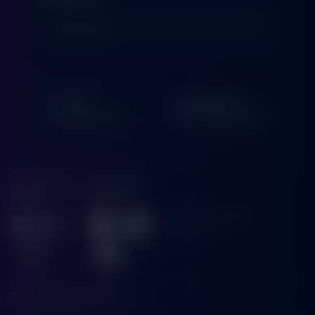
* Selama bank maintenance dan bank offline deposit dan penarikan
tidak dapat diproses
Deposit
Penarikan
Rata-rata 0 Menit
Rata-rata 0 Menit
Tanggung Jawab
Browser Yang
Bermain
Didukung
©2026 NAGA889. Hak cipta
dilindungi | 18+
Platform Penyedia Layanan