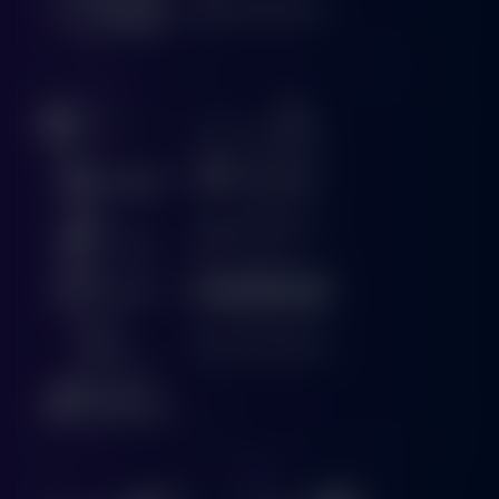
Live Casino
Race
Togel